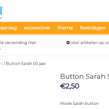
jaardag
accessoires
thema
feestdagen
le verzending met
Veel artikelen op v
L
am
/ Button Sarah 50 jaar
Button Sarah 
€
2,50
Mooie Sarah button