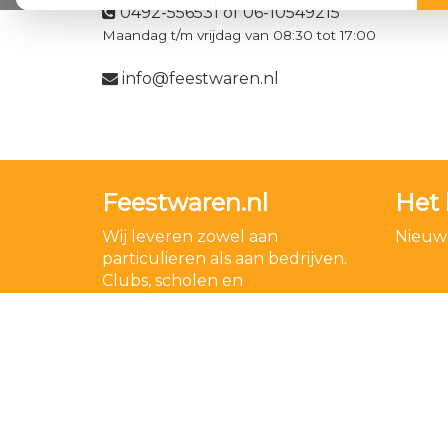
0492-556531 of 06-10549215
Maandag t/m vrijdag van 08:30 tot 17:00
info@feestwaren.nl
Feestwaren.nl
Het 
Wij leveren zowel aan
Nieuwe
particulieren als aan bedrijven.
Clubs, scholen en
verenigingen. Dankzij een
goede relatie met onze
leveranciers zijn wij ook in staat
op zeer korte termijn grote
aantallen te leveren, mochten
wij onverhoopt iets niet op
voorraad hebben.