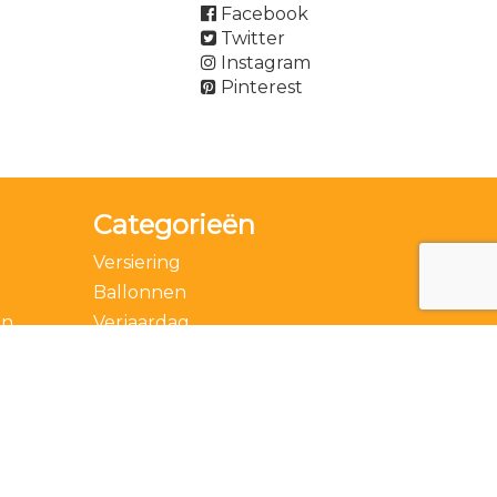
Facebook
Twitter
Instagram
Pinterest
Categorieën
Versiering
Ballonnen
en
Verjaardag
Accessoires
Thema
Feestdagen
Speciale momenten
Actie