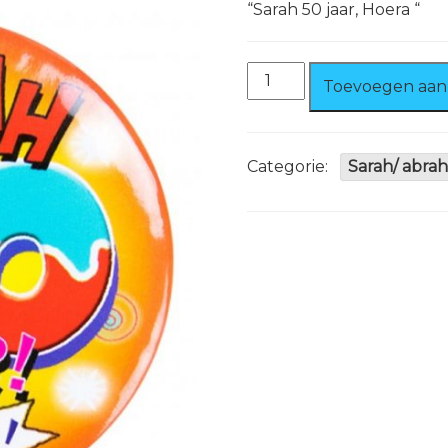
“Sarah 50 jaar, Hoera “
Button
Toevoegen aan
Sarah
50
jaar
aantal
Categorie:
Sarah/ abra