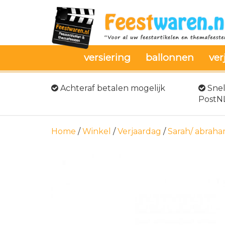
versiering
ballonnen
ver
Achteraf betalen mogelijk
Snel
PostN
Home
/
Winkel
/
Verjaardag
/
Sarah/ abrah