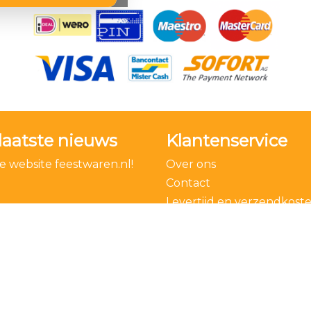
laatste nieuws
Klantenservice
 website feestwaren.nl!
Over ons
Contact
Levertijd en verzendkost
Bestelling ontbinden
Algemene voorwaarden
Privacy Policy