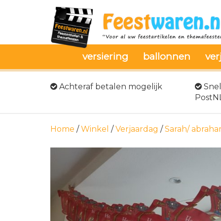
versiering
ballonnen
ver
Achteraf betalen mogelijk
Snel
PostN
Home
/
Winkel
/
Verjaardag
/
Sarah/ abrah