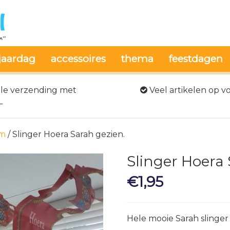
jaardag
accessoires
thema
feestdagen
le verzending met
Veel artikelen op v
L
am
/ Slinger Hoera Sarah gezien.
Slinger Hoera 
€
1,95
Hele mooie Sarah slinge