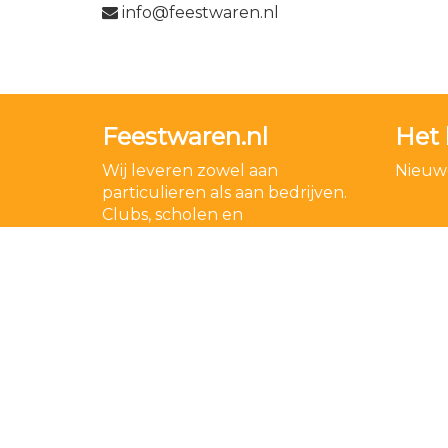
info@feestwaren.nl
Feestwaren.nl
Het 
Wij leveren zowel aan
Nieuwe
particulieren als aan bedrijven.
Clubs, scholen en
verenigingen. Dankzij een
goede relatie met onze
leveranciers zijn wij ook in staat
op zeer korte termijn grote
aantallen te leveren, mochten
wij onverhoopt iets niet op
voorraad hebben.
Lees meer over ons
.