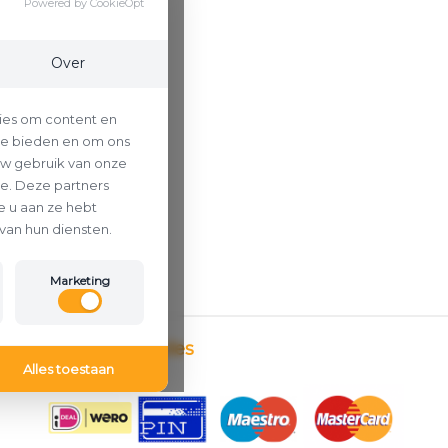
Powered by CookieOpt
Over
ies om content en
 te bieden en om ons
uw gebruik van onze
se. Deze partners
 u aan ze hebt
van hun diensten.
Marketing
Betaalmethodes
Alles toestaan