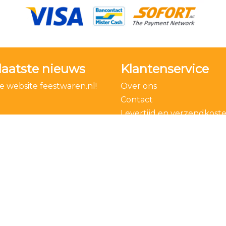
laatste nieuws
Klantenservice
 website feestwaren.nl!
Over ons
Contact
Levertijd en verzendkost
Bestelling ontbinden
Algemene voorwaarden
Privacy Policy