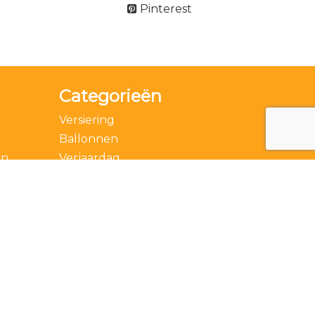
Pinterest
Categorieën
Versiering
Ballonnen
en
Verjaardag
Accessoires
Thema
Feestdagen
Speciale momenten
Actie