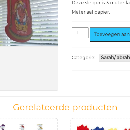
Deze slinger is 3 meter la
Materiaal papier.
Slinger
Toevoegen aan
Hoera
Sarah
gezien.
aantal
Categorie:
Sarah/ abra
Gerelateerde producten