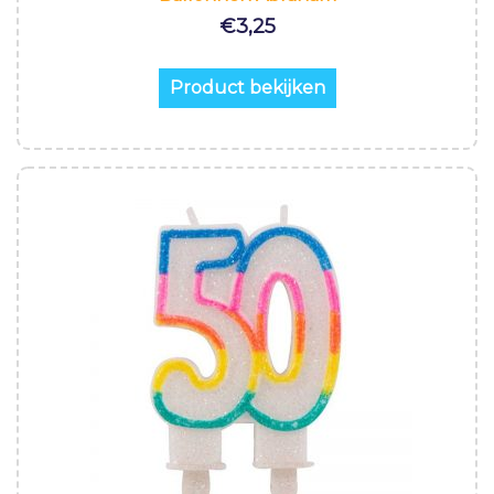
€
3,25
Product bekijken