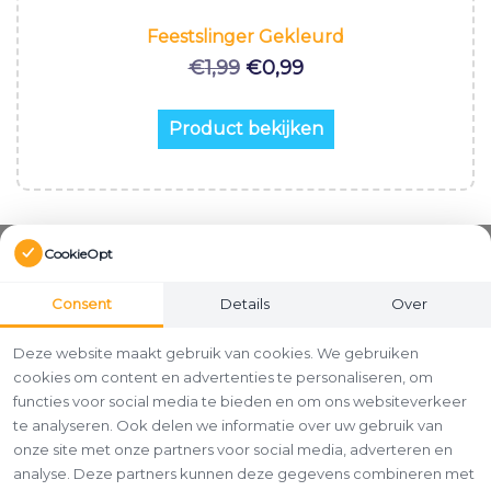
Feestslinger Gekleurd
Oorspronkelijke
Huidige
€
1,99
€
0,99
prijs
prijs
was:
is:
Product bekijken
€1,99.
€0,99.
CookieOpt
Consent
Details
Over
Deze website maakt gebruik van cookies. We gebruiken
cookies om content en advertenties te personaliseren, om
functies voor social media te bieden en om ons websiteverkeer
te analyseren. Ook delen we informatie over uw gebruik van
onze site met onze partners voor social media, adverteren en
analyse. Deze partners kunnen deze gegevens combineren met