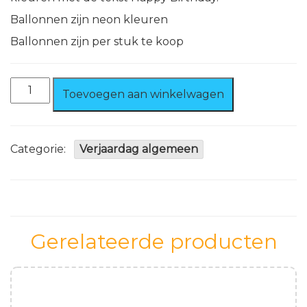
Ballonnen zijn neon kleuren
Ballonnen zijn per stuk te koop
Happy
Toevoegen aan winkelwagen
Birthday
ballonnen
Neon
aantal
Categorie:
Verjaardag algemeen
Gerelateerde producten