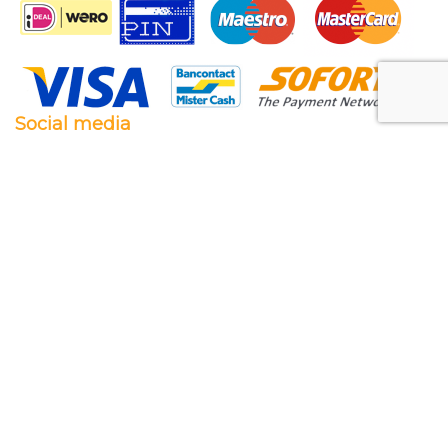
Social media
Facebook
Twitter
Instagram
Pinterest
Feestwaren.nl
Wij leveren zowel aan particulieren als aan
bedrijven. Clubs, scholen en verenigingen. Dankzij
een goede relatie met onze leveranciers zijn wij ook
in staat op zeer korte termijn grote aantallen te