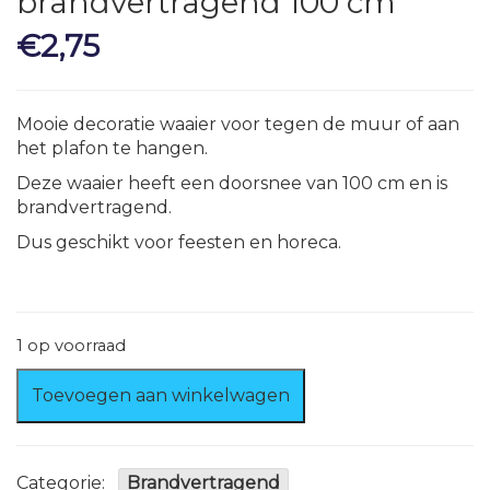
brandvertragend 100 cm
€
2,75
Mooie decoratie waaier voor tegen de muur of aan
het plafon te hangen.
Deze waaier heeft een doorsnee van 100 cm en is
brandvertragend.
Dus geschikt voor feesten en horeca.
1 op voorraad
Waaier
Toevoegen aan winkelwagen
Turquoise
brandvertragend
100
cm
Categorie:
Brandvertragend