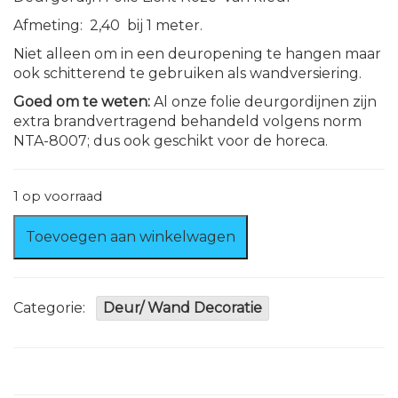
Afmeting: 2,40 bij 1 meter.
Niet alleen om in een deuropening te hangen maar
ook schitterend te gebruiken als wandversiering.
Goed om te weten:
Al onze folie deurgordijnen zijn
extra brandvertragend behandeld volgens norm
NTA-8007; dus ook geschikt voor de horeca.
1 op voorraad
Deurgordijn
Toevoegen aan winkelwagen
Licht
Roze/
Rose
Gold
Categorie:
Deur/ Wand Decoratie
Extra
Brandvertragend
aantal