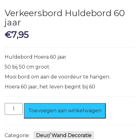
Verkeersbord Huldebord 60
jaar
€
7,95
Huldebord Hoera 60 jaar
50 bij 50 cm groot.
Mooi bord om aan de voordeur te hangen.
Hoera 60 jaar, het leven begint bij 60
Verkeersbord
Toevoegen aan winkelwagen
Huldebord
60
jaar
aantal
Categorie:
Deur/ Wand Decoratie