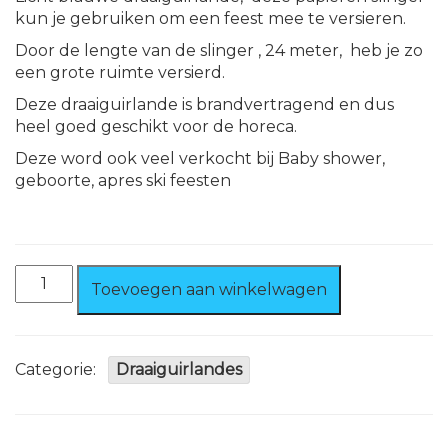
kun je gebruiken om een feest mee te versieren.
Door de lengte van de slinger , 24 meter, heb je zo
een grote ruimte versierd.
Deze draaiguirlande is brandvertragend en dus
heel goed geschikt voor de horeca.
Deze word ook veel verkocht bij Baby shower,
geboorte, apres ski feesten
Draaiguirlande
Toevoegen aan winkelwagen
24
mtr.
Licht
Blauw
Categorie:
Draaiguirlandes
Brandvertragend
aantal