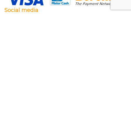
Social media
Facebook
Twitter
Instagram
Pinterest
Feestwaren.nl
Wij leveren zowel aan particulieren als aan
bedrijven. Clubs, scholen en verenigingen. Dankzij
een goede relatie met onze leveranciers zijn wij ook
in staat op zeer korte termijn grote aantallen te
leveren, mochten wij onverhoopt iets niet op
voorraad hebben.
Lees meer over ons
.