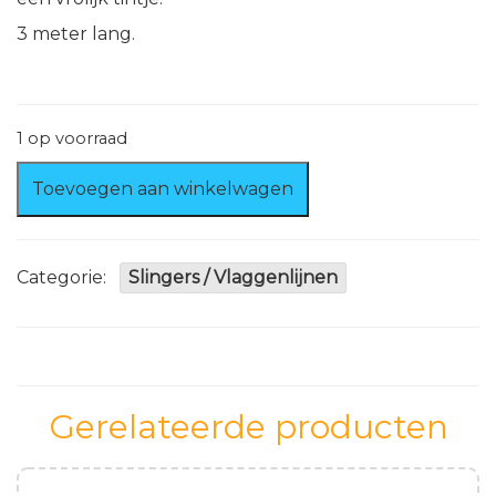
3 meter lang.
1 op voorraad
Franje
Toevoegen aan winkelwagen
slinger
3
meter
aantal
Categorie:
Slingers / Vlaggenlijnen
Gerelateerde producten