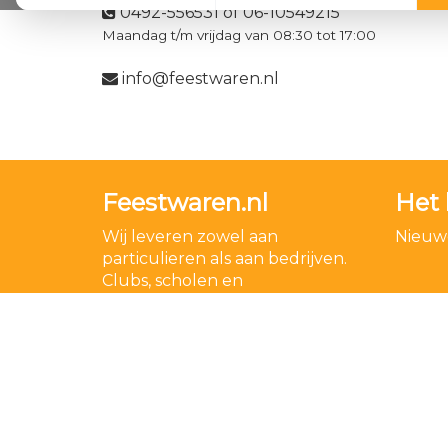
0492-556531 of 06-10549215
Maandag t/m vrijdag van 08:30 tot 17:00
info@feestwaren.nl
Feestwaren.nl
Het 
Wij leveren zowel aan
Nieuwe
particulieren als aan bedrijven.
Clubs, scholen en
verenigingen. Dankzij een
goede relatie met onze
leveranciers zijn wij ook in staat
op zeer korte termijn grote
aantallen te leveren, mochten
wij onverhoopt iets niet op
voorraad hebben.