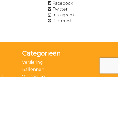
Facebook
Twitter
Instagram
Pinterest
Categorieën
Versiering
Ballonnen
en
Verjaardag
Accessoires
Thema
Feestdagen
Speciale momenten
Actie