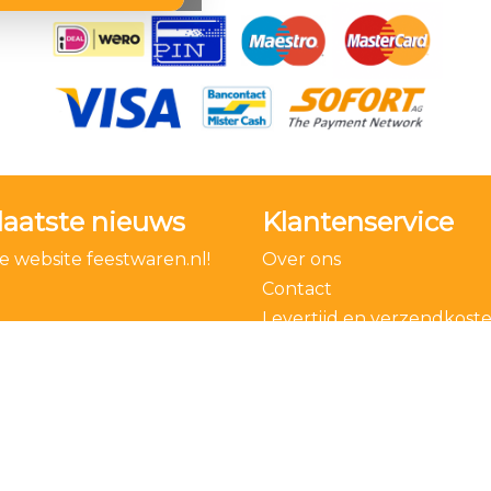
laatste nieuws
Klantenservice
 website feestwaren.nl!
Over ons
Contact
Levertijd en verzendkost
Bestelling ontbinden
Algemene voorwaarden
Privacy Policy