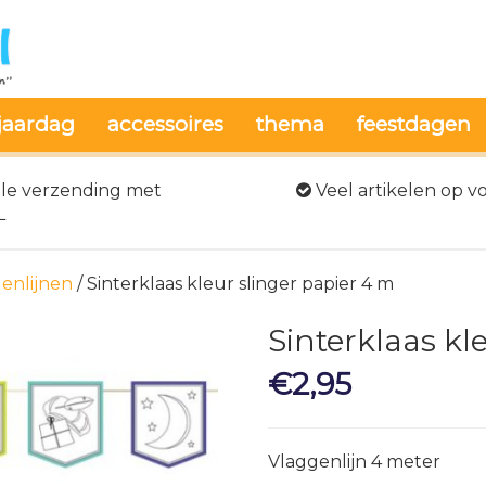
jaardag
accessoires
thema
feestdagen
le verzending met
Veel artikelen op v
L
genlijnen
/ Sinterklaas kleur slinger papier 4 m
Sinterklaas kl
€
2,95
Vlaggenlijn 4 meter