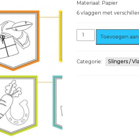
Materiaal: Papier
6 vlaggen met verschille
Sinterklaas
Toevoegen aan
kleur
slinger
papier
4
Categorie:
Slingers / V
m
aantal