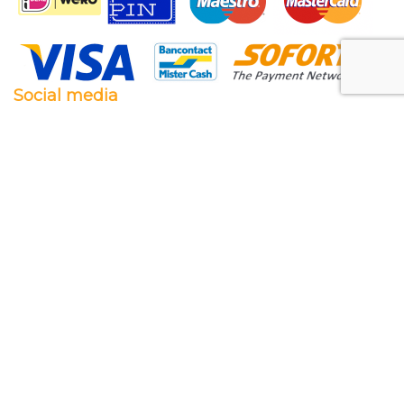
Social media
Facebook
Twitter
Instagram
Pinterest
Feestwaren.nl
Wij leveren zowel aan particulieren als aan
bedrijven. Clubs, scholen en verenigingen. Dankzij
een goede relatie met onze leveranciers zijn wij ook
in staat op zeer korte termijn grote aantallen te
leveren, mochten wij onverhoopt iets niet op