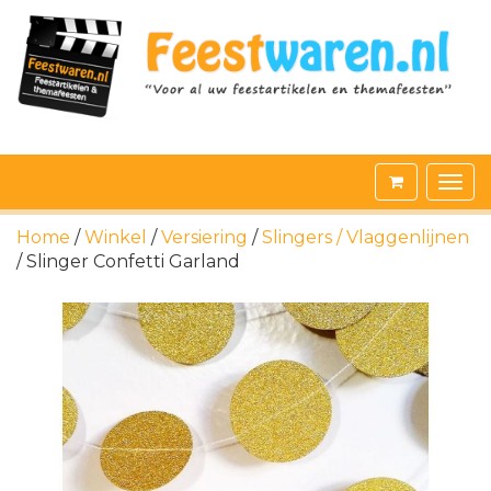
Home
/
Winkel
/
Versiering
/
Slingers / Vlaggenlijnen
/ Slinger Confetti Garland