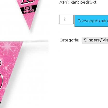
Aan 1 kant bedrukt
Sweet
Toevoegen aan
Sixteen
Vlaggenlijn
aantal
Categorie:
Slingers / V