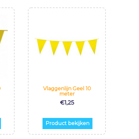
0
Vlaggenlijn Geel 10
meter
€
1,25
Product bekijken