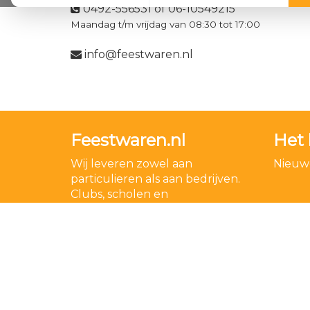
0492-556531 of 06-10549215
Maandag t/m vrijdag van 08:30 tot 17:00
info@feestwaren.nl
Feestwaren.nl
Het 
Wij leveren zowel aan
Nieuwe
particulieren als aan bedrijven.
Clubs, scholen en
verenigingen. Dankzij een
goede relatie met onze
leveranciers zijn wij ook in staat
op zeer korte termijn grote
aantallen te leveren, mochten
wij onverhoopt iets niet op
voorraad hebben.