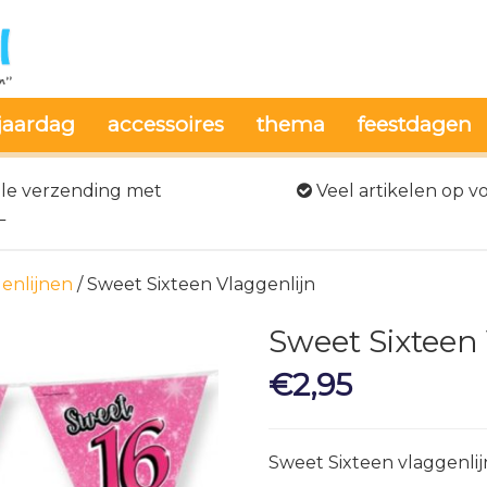
jaardag
accessoires
thema
feestdagen
le verzending met
Veel artikelen op v
L
genlijnen
/ Sweet Sixteen Vlaggenlijn
Sweet Sixteen
€
2,95
Sweet Sixteen vlaggenlij