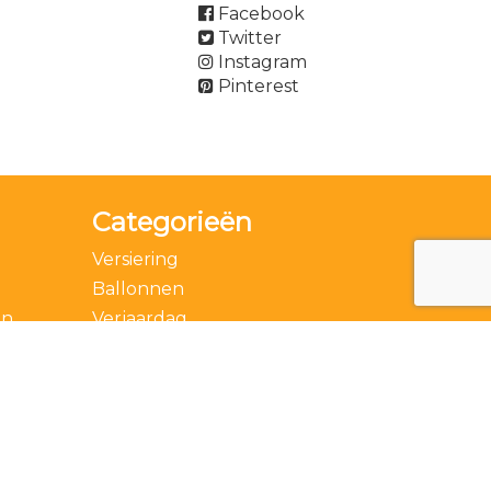
Facebook
Twitter
Instagram
Pinterest
Categorieën
Versiering
Ballonnen
en
Verjaardag
Accessoires
Thema
Feestdagen
Speciale momenten
Actie