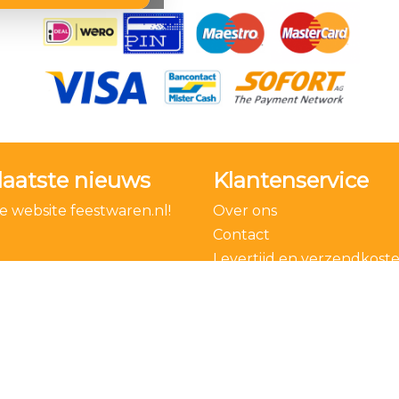
laatste nieuws
Klantenservice
 website feestwaren.nl!
Over ons
Contact
Levertijd en verzendkost
Bestelling ontbinden
Algemene voorwaarden
Privacy Policy