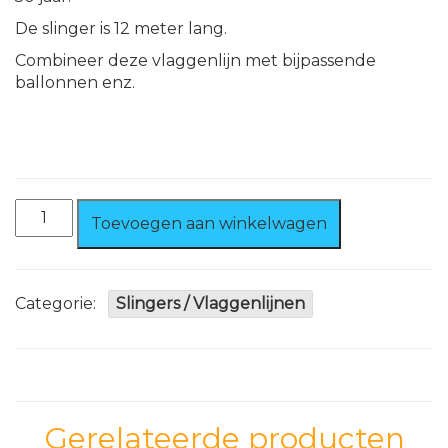
De slinger is 12 meter lang.
Combineer deze vlaggenlijn met bijpassende
ballonnen enz.
Verkeersbord
Toevoegen aan winkelwagen
Vlaggenlijn
50
jaar
aantal
Categorie:
Slingers / Vlaggenlijnen
Gerelateerde producten