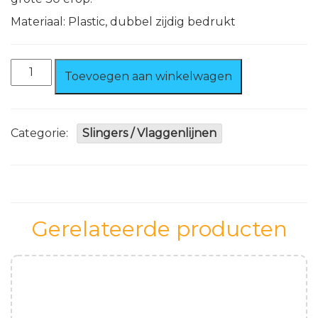
Materiaal: Plastic, dubbel zijdig bedrukt
Vlaggenlijn
Toevoegen aan winkelwagen
30
jaar
bedrukt
aantal
Categorie:
Slingers / Vlaggenlijnen
Gerelateerde producten