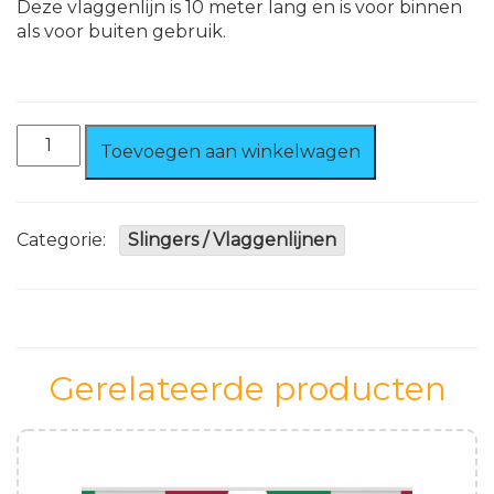
Deze vlaggenlijn is 10 meter lang en is voor binnen
als voor buiten gebruik.
Vlaggenlijn
Toevoegen aan winkelwagen
Rood-
Wit
10
meter
Categorie:
Slingers / Vlaggenlijnen
aantal
Gerelateerde producten