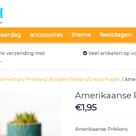
jaardag
accessoires
thema
feestdagen
le verzending met
Veel artikelen op v
L
Servetten/ Prikkers/ Borden/ Bekers/Crepe Papier
/ Amer
Amerikaanse P
€
1,95
Amerikaanse Prikkers