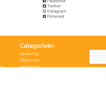
Facebook
Twitter
Instagram
Pinterest
Categorieën
Versiering
Ballonnen
en
Verjaardag
Accessoires
Thema
Feestdagen
Speciale momenten
Actie