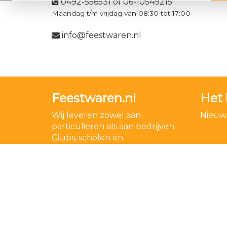
0492-556531 of 06-10549215
Maandag t/m vrijdag van 08:30 tot 17:00
info@feestwaren.nl
Feestwaren.nl
Het 
Wij leveren zowel aan
Nieuwe
particulieren als aan bedrijven.
Clubs, scholen en
verenigingen. Dankzij een
goede relatie met onze
leveranciers zijn wij ook in staat
op zeer korte termijn grote
aantallen te leveren, mochten
wij onverhoopt iets niet op
voorraad hebben.