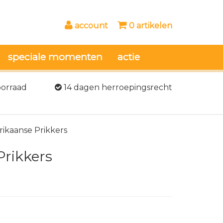
account
0 artikelen
speciale momenten
actie
oorraad
14 dagen herroepingsrecht
ikaanse Prikkers
rikkers