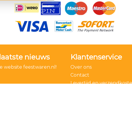
laatste nieuws
Klantenservice
 website feestwaren.nl!
Over ons
Contact
Levertijd en verzendkost
Bestelling ontbinden
Algemene voorwaarden
Privacy Policy