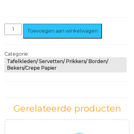
Prikkers
Toevoegen aan winkelwagen
Regenboog
50
stuks
aantal
Categorie:
Tafelkleden/ Servetten/ Prikkers/ Borden/
Bekers/Crepe Papier
Gerelateerde producten