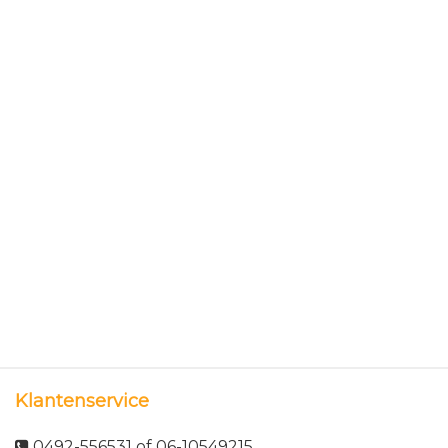
Klantenservice
0492-556531 of 06-10549215