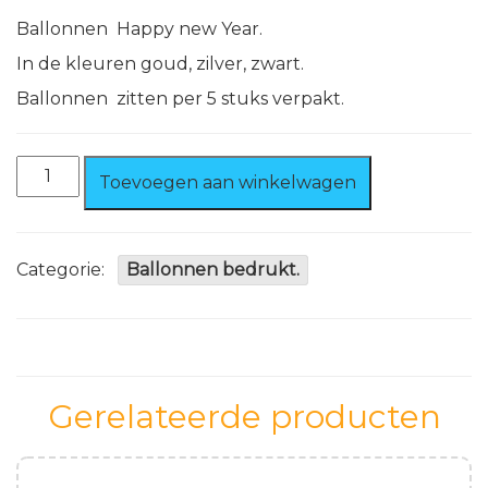
Ballonnen Happy new Year.
In de kleuren goud, zilver, zwart.
Ballonnen zitten per 5 stuks verpakt.
Ballonnen
Toevoegen aan winkelwagen
Happy
new
Year
Goud/
Categorie:
Ballonnen bedrukt.
Zilver/
Zwart
5
stuks
100%
biologisch
Gerelateerde producten
afbreekbaar
aantal