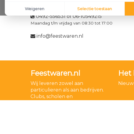
Klantenservice
Weigeren
Selectie toestaan
0492-556531 of 06-10549215
Maandag t/m vrijdag van 08:30 tot 17:00
info@feestwaren.nl
Feestwaren.nl
Het 
Wij leveren zowel aan
Nieuwe
particulieren als aan bedrijven.
Clubs, scholen en
verenigingen. Dankzij een
goede relatie met onze
leveranciers zijn wij ook in staat
op zeer korte termijn grote
aantallen te leveren, mochten