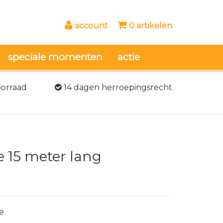
account
0 artikelen
speciale momenten
actie
oorraad
14 dagen herroepingsrecht
je 15 meter lang
e.