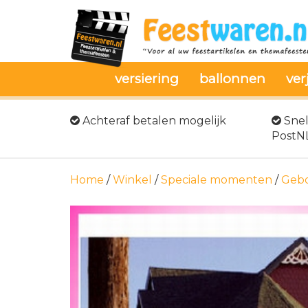
versiering
ballonnen
ver
Achteraf betalen mogelijk
Snel
PostN
Home
/
Winkel
/
Speciale momenten
/
Gebo