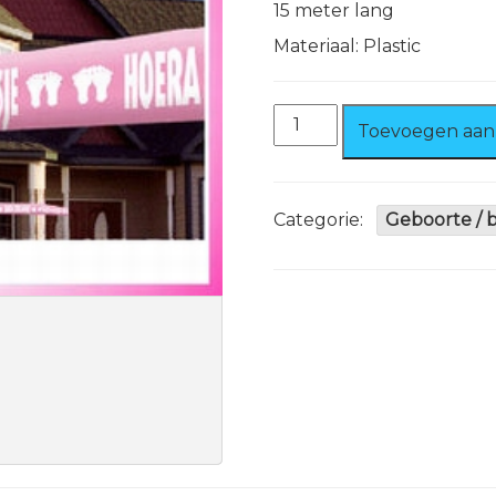
15 meter lang
Materiaal: Plastic
Afzetlint
Toevoegen aan
Meisje
15
meter
lang
Categorie:
Geboorte / 
aantal