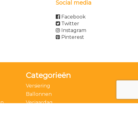
Social media
Facebook
Twitter
Instagram
Pinterest
Categorieën
Versiering
Ballonnen
en
Verjaardag
Accessoires
Thema
Feestdagen
Speciale momenten