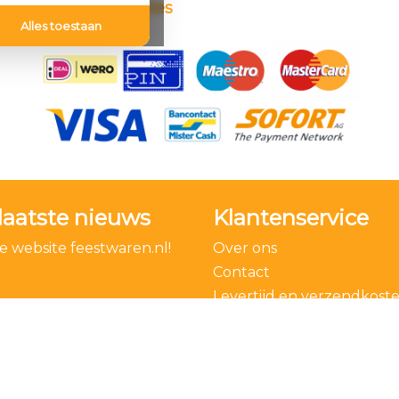
Betaalmethodes
Alles toestaan
laatste nieuws
Klantenservice
 website feestwaren.nl!
Over ons
Contact
Levertijd en verzendkost
Bestelling ontbinden
Algemene voorwaarden
Privacy Policy