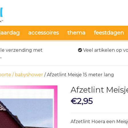
jaardag
accessoires
thema
feestdagen
le verzending met
Veel artikelen op v
L
orte / babyshower
/ Afzetlint Meisje 15 meter lang
Afzetlint Meis
€
2,95
Afzetlint Hoera een Meisj