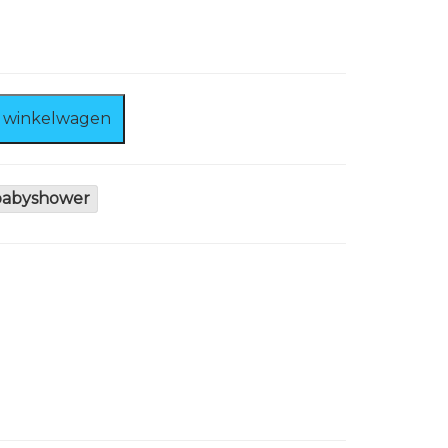
 winkelwagen
babyshower