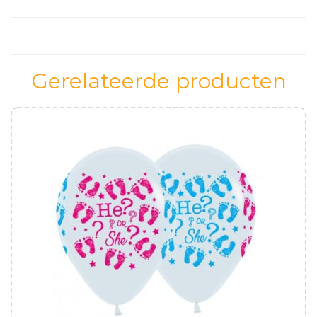
afbreekbaar
aantal
Gerelateerde producten