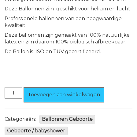
Deze Ballonnen zijn geschikt voor helium en lucht .
Professionele ballonnen van een hoogwaardige
kwaliteit
Deze ballonnen zijn gemaakt van 100% natuurlijke
latex en zijn daarom 100% biologisch afbreekbaar.
De Ballon is ISO en TUV gecertificeerd.
Ballon
Toevoegen aan winkelwagen
Licht
Roze
90
cm
Categorieën:
Ballonnen Geboorte
100%
biologisch
Geboorte / babyshower