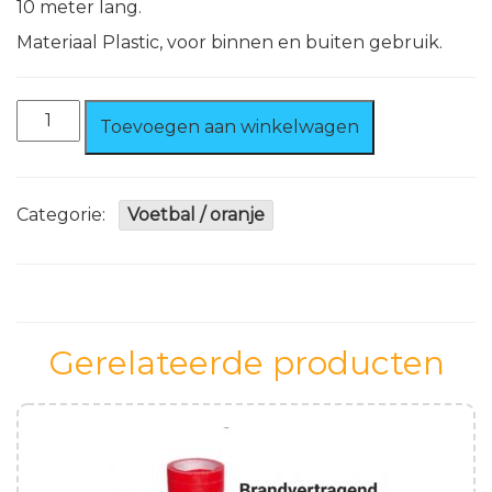
10 meter lang.
Materiaal Plastic, voor binnen en buiten gebruik.
Vlaggenlijn
Toevoegen aan winkelwagen
Duitsland
10
meter
aantal
Categorie:
Voetbal / oranje
Gerelateerde producten