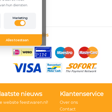
van hun diensten.
Marketing
Betaalmethodes
Alles toestaan
laatste nieuws
Klantenservice
 website feestwaren.nl!
Over ons
Contact