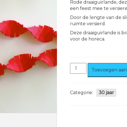
Rode draaiguirlande, dez
een feest mee te versiere
Door de lengte van de sl
ruimte versierd.
Deze draaiguirlande is 
voor de horeca.
Draaiguirlande
Toevoegen aan
24
mtr.
Rood
Brandvertragend
Categorie:
30 jaar
aantal