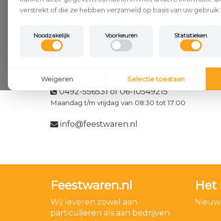
verstrekt of die ze hebben verzameld op basis van uw gebruik 
Noodzakelijk
Voorkeuren
Statistieken
Klantenservice
Weigeren
Selectie toestaan
0492-556531 of 06-10549215
Maandag t/m vrijdag van 08:30 tot 17:00
info@feestwaren.nl
Feestwaren.nl
Het 
Wij leveren zowel aan
Nieuwe
particulieren als aan bedrijven.