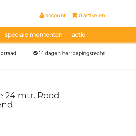
account
0 artikelen
speciale momenten
actie
oorraad
14 dagen herroepingsrecht
e 24 mtr. Rood
end