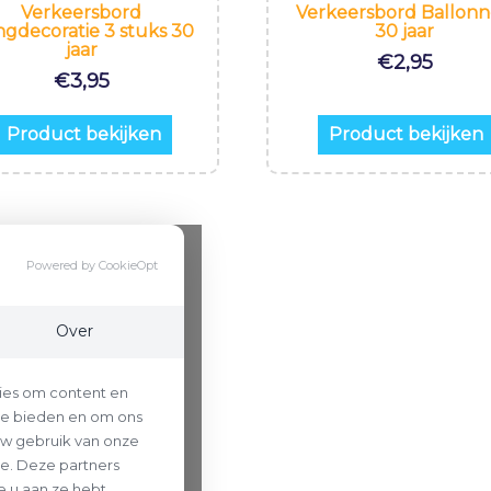
Verkeersbord
Verkeersbord Ballon
gdecoratie 3 stuks 30
30 jaar
jaar
€
2,95
€
3,95
Product bekijken
Product bekijken
Powered by CookieOpt
Over
ies om content en
 te bieden en om ons
uw gebruik van onze
se. Deze partners
 u aan ze hebt