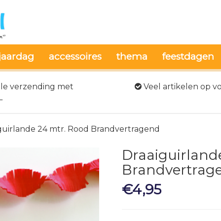
jaardag
accessoires
thema
feestdagen
le verzending met
Veel artikelen op v
L
guirlande 24 mtr. Rood Brandvertragend
Draaiguirland
Brandvertrag
€
4,95