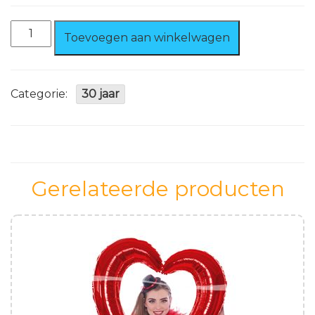
Prikkers
Toevoegen aan winkelwagen
30
jaar
aantal
Categorie:
30 jaar
Gerelateerde producten