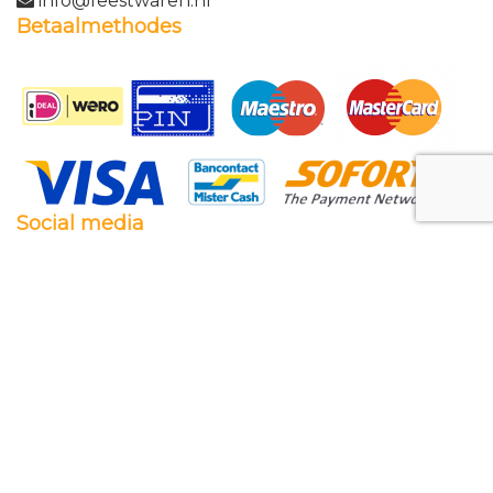
info@feestwaren.nl
Betaalmethodes
Social media
Facebook
Twitter
Instagram
Pinterest
Feestwaren.nl
Wij leveren zowel aan particulieren als aan